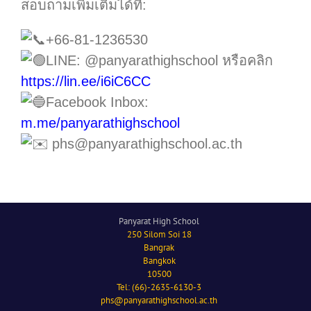
สอบถามเพิ่มเติมได้ที่:
+66-81-1236530
LINE: @panyarathighschool หรือคลิก
https://lin.ee/i6iC6CC
Facebook Inbox:
m.me/panyarathighschool
phs@panyarathighschool.ac.th
Panyarat High School
250 Silom Soi 18
Bangrak
Bangkok
10500
Tel: (66)-2635-6130-3
phs@panyarathighschool.ac.th