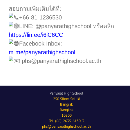
สอบถามเพิ่มเติมได้ที่:
+66-81-1236530
LINE: @panyarathighschool หรือคลิก
https://lin.ee/i6iC6CC
Facebook Inbox:
m.me/panyarathighschool
phs@panyarathighschool.ac.th
Panyarat High School
250 Silom Soi 18
Bangrak
Bangkok
10500
Tel: (66)-2635-6130-3
phs@panyarathighschool.ac.th