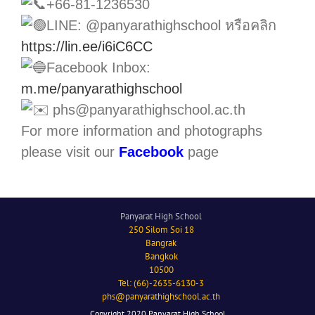
+66-81-1236530
LINE: @panyarathighschool หรือคลิก
https://lin.ee/i6iC6CC
Facebook Inbox:
m.me/panyarathighschool
phs@panyarathighschool.ac.th
For more information and photographs
please visit our
Facebook
page
Panyarat High School
250 Silom Soi 18
Bangrak
Bangkok
10500
Tel: (66)-2635-6130-3
phs@panyarathighschool.ac.th
Copyright 2020 Panyarat High School